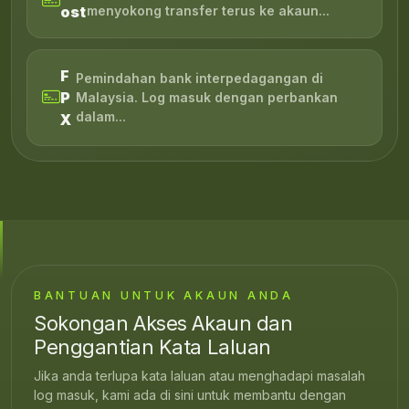
ost
menyokong transfer terus ke akaun...
F
Pemindahan bank interpedagangan di
P
Malaysia. Log masuk dengan perbankan
dalam...
X
BANTUAN UNTUK AKAUN ANDA
Sokongan Akses Akaun dan
Penggantian Kata Laluan
Jika anda terlupa kata laluan atau menghadapi masalah
log masuk, kami ada di sini untuk membantu dengan