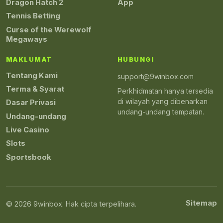
Dragon Hatch 2
App
Tennis Betting
Curse of the Werewolf
Megaways
MAKLUMAT
HUBUNGI
Tentang Kami
support@9winbox.com
Terma & Syarat
Perkhidmatan hanya tersedia
di wilayah yang dibenarkan
Dasar Privasi
undang-undang tempatan.
Undang-undang
Live Casino
Slots
Sportsbook
Sitemap
© 2026 9winbox. Hak cipta terpelihara.