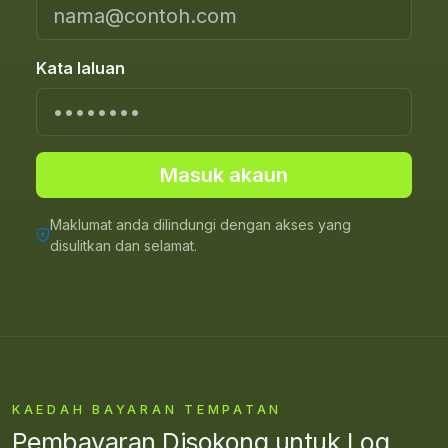
Kata laluan
Masuk akaun
Maklumat anda dilindungi dengan akses yang
disulitkan dan selamat.
KAEDAH BAYARAN TEMPATAN
Pembayaran Disokong untuk Log