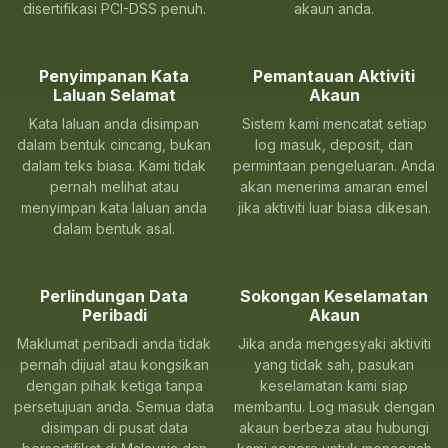
disertifikasi PCI-DSS penuh.
akaun anda.
Penyimpanan Kata
Pemantauan Aktiviti
Laluan Selamat
Akaun
Kata laluan anda disimpan
Sistem kami mencatat setiap
dalam bentuk cincang, bukan
log masuk, deposit, dan
dalam teks biasa. Kami tidak
permintaan pengeluaran. Anda
pernah melihat atau
akan menerima amaran emel
menyimpan kata laluan anda
jika aktiviti luar biasa dikesan.
dalam bentuk asal.
Perlindungan Data
Sokongan Keselamatan
Peribadi
Akaun
Maklumat peribadi anda tidak
Jika anda mengesyaki aktiviti
pernah dijual atau kongsikan
yang tidak sah, pasukan
dengan pihak ketiga tanpa
keselamatan kami siap
persetujuan anda. Semua data
membantu. Log masuk dengan
disimpan di pusat data
akaun berbeza atau hubungi