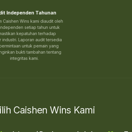
dit Independen Tahunan
m Caishen Wins kami diaudit oleh
 independen setiap tahun untuk
astikan kepatuhan terhadap
 industri. Laporan audit tersedia
 permintaan untuk pemain yang
nginkan bukti tambahan tentang
integritas kami.
ih Caishen Wins Kami