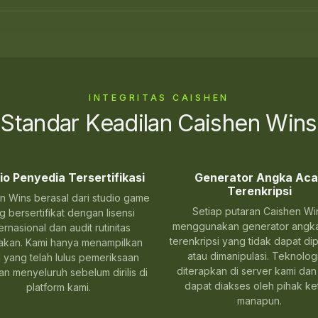
INTEGRITAS CAISHEN
Standar Keadilan Caishen Wins
io Penyedia Tersertifikasi
Generator Angka Aca
Terenkripsi
n Wins berasal dari studio game
Setiap putaran Caishen Wi
g bersertifikat dengan lisensi
menggunakan generator angk
ernasional dan audit rutinitas
terenkripsi yang tidak dapat dip
akan. Kami hanya menampilkan
atau dimanipulasi. Teknologi
l yang telah lulus pemeriksaan
diterapkan di server kami dan
an menyeluruh sebelum dirilis di
dapat diakses oleh pihak ke
platform kami.
manapun.