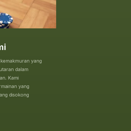
mi
ol kemakmuran yang
utaran dalam
an. Kami
ermainan yang
yang disokong