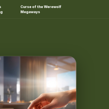
s
Curse of the Werewolf
ng
Megaways