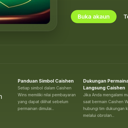
Buka akaun
T
Panduan Simbol Caishen
Dukungan Permain
Langsung Caishen
Setiap simbol dalam Caishen
n
Wins memiliki nilai pembayaran
Jika Anda mengalami m
yang dapat dilihat sebelum
saat bermain Caishen W
permainan dimulai...
hubungi tim dukungan 
melalui obrolan...