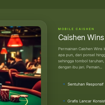
MOBILE CAISHEN
Caishen Wins
Permainan Caishen Wins 
apa pun, dari ponsel hing
sehingga tombol taruhan, 
dengan ibu jari. Pemain...
Sentuhan Responsif
Grafis Lancar Konsis