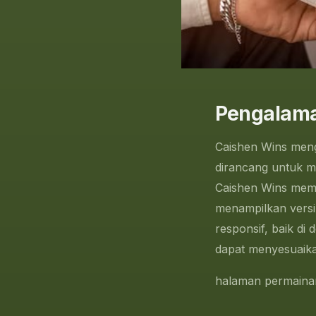
Pengalama
Caishen Wins meng
dirancang untuk m
Caishen Wins mem
menampilkan versi
responsif, baik di
dapat menyesuaik
halaman permaina