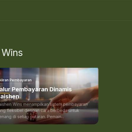
 Wins
Aliran Pembayaran
alur Pembayaran Dinamis
aishen
aishen Wins menampilkan sistem pembayaran
ang fleksibel dengan cara berbeda untuk
nang di setiap putaran. Pemain...