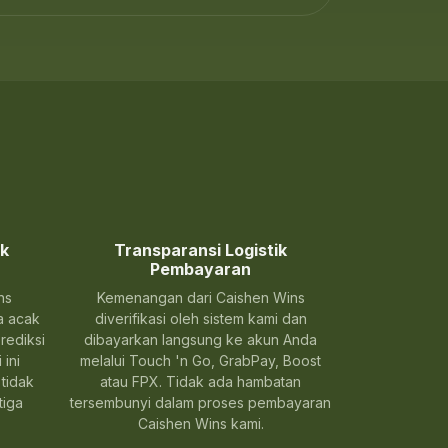
k
Transparansi Logistik
Pembayaran
ns
Kemenangan dari Caishen Wins
a acak
diverifikasi oleh sistem kami dan
rediksi
dibayarkan langsung ke akun Anda
 ini
melalui Touch 'n Go, GrabPay, Boost
 tidak
atau FPX. Tidak ada hambatan
tiga
tersembunyi dalam proses pembayaran
Caishen Wins kami.